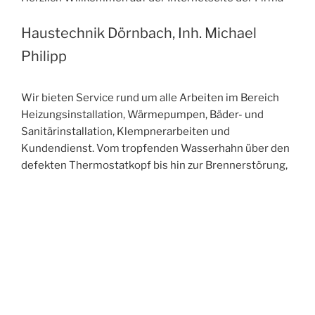
Haustechnik Dörnbach, Inh. Michael
Philipp
Wir bieten Service rund um alle Arbeiten im Bereich
Heizungsinstallation, Wärmepumpen, Bäder- und
Sanitärinstallation, Klempnerarbeiten und
Kundendienst. Vom tropfenden Wasserhahn über den
defekten Thermostatkopf bis hin zur Brennerstörung,
vom Loch in der Dachrinne über den verstopften
Abfluss bis hin zum Problem mit der Heizungsregelung
sind wir gerne ihr Ansprechpartner.
Eine neue Brennwertheizung soll installiert werden?
Eine Wärmepumpe ist der Wunsch für die Zukunft?
Das Bad soll modernisiert werden oder barrierefrei
umgebaut werden? Die Dachrinne soll erneuert